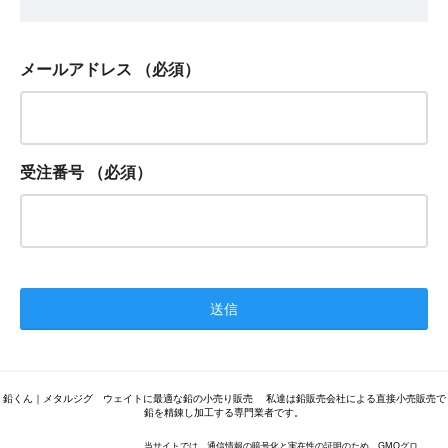
メールアドレス
（必須）
受注番号
（必須）
鉛くん｜メタルジグ ウェイトに最適な鉛の小売り販売 私達は鉛販売会社による直接小売販売で
鉛を精錬し加工する専門業者です。
当サイトでは、通信情報の暗号化と実在性の証明のため、GMOグロ