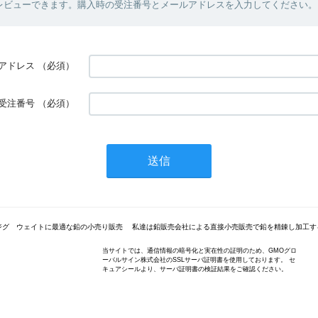
レビューできます。購入時の受注番号とメールアドレスを入力してください。
アドレス
（必須）
受注番号
（必須）
ジグ ウェイトに最適な鉛の小売り販売 私達は鉛販売会社による直接小売販売で鉛を精錬し加工す
当サイトでは、通信情報の暗号化と実在性の証明のため、GMOグロ
ーバルサイン株式会社のSSLサーバ証明書を使用しております。 セ
キュアシールより、サーバ証明書の検証結果をご確認ください。