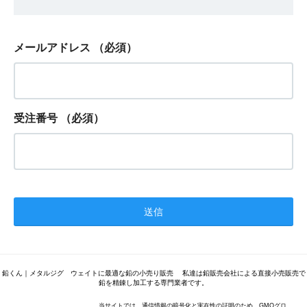
メールアドレス
（必須）
受注番号
（必須）
鉛くん｜メタルジグ ウェイトに最適な鉛の小売り販売 私達は鉛販売会社による直接小売販売で
鉛を精錬し加工する専門業者です。
当サイトでは、通信情報の暗号化と実在性の証明のため、GMOグロ