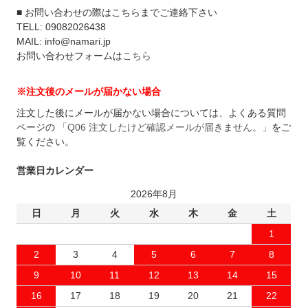
■ お問い合わせの際はこちらまでご連絡下さい
TELL: 09082026438
MAIL: info@namari.jp
お問い合わせフォームは
こちら
※注文後のメールが届かない場合
注文した後にメールが届かない場合については、よくある質問
ページの
「Q06 注文したけど確認メールが届きません。」
をご
覧ください。
営業日カレンダー
2026年8月
日
月
火
水
木
金
土
1
2
3
4
5
6
7
8
9
10
11
12
13
14
15
16
17
18
19
20
21
22