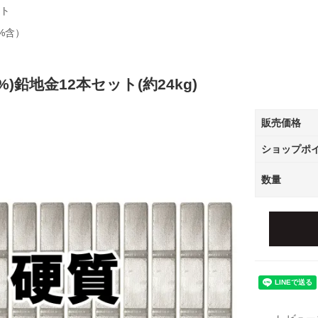
ット
%含）
)鉛地金12本セット(約24kg)
販売価格
ショップポ
数量