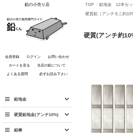
鉛の小売り店
TOP
鉛地金 12本セ
硬質鉛（アンチモニ約10
硬質(アンチ約10%
会員登録
ログイン
お問い合わせ
カートを見る
当店の鉛について
よくある質問
必ずお読み下さい
鉛地金
硬質鉛地金(アンチ10%)
鉛棒