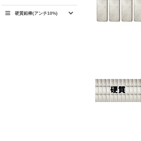
硬質鉛棒(アンチ10%)